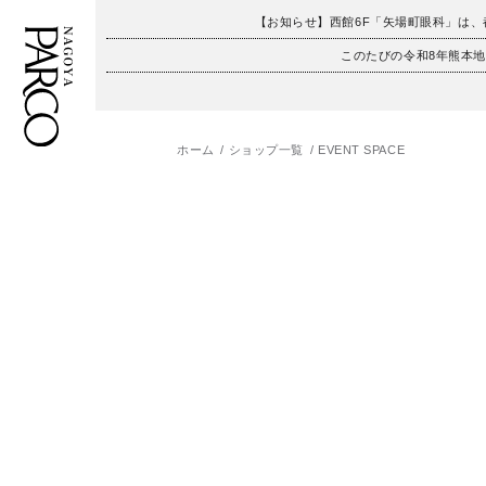
【お知らせ】西館6F「矢場町眼科」は
このたびの令和8年熊本
ホーム
ショップ一覧
EVENT SPACE
フロアガイド
ENGLISH
施設案内・アクセス
繁体字
イベント・ポップアップ
簡体字
ニュース
한국어
レストラン・カフェ
ภาษาไทย
TAX FREE
日本語