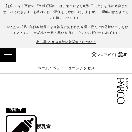
【お知らせ】西館6F「矢場町眼科」は、都合により8月8日（土）を臨時休診とさ
せていただきます。お客様にはご不便をおかけいたしますが、ご理解のほどよろし
フロアガイド
ENGLISH
くお願いいたします。
このたびの令和8年熊本地震により被害にあわれた皆様に謹んでお見舞い申しあげ
施設案内・アクセス
繁体字
ますとともに、被災地の一日も早い復旧を、心よりお祈り申しあげます。
名古屋PARCO南館の営業終了について
イベント・ポップアップ
簡体字
フロアガイド
JP
ニュース
한국어
ホーム
イベント
ニュース
アクセス
レストラン・カフェ
ภาษาไทย
TAX FREE
日本語
PARCOメンバーズ
西館 7F
JP
授乳室