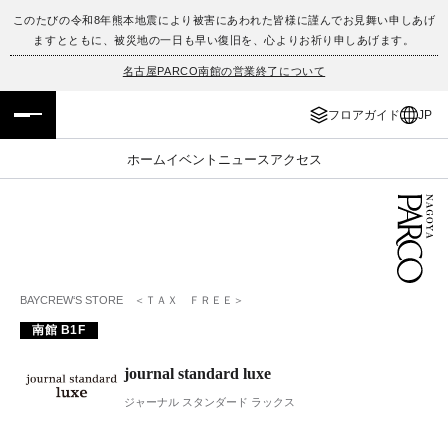
このたびの令和8年熊本地震により被害にあわれた皆様に謹んでお見舞い申しあげ
ますとともに、被災地の一日も早い復旧を、心よりお祈り申しあげます。
フロアガイド
ENGLISH
名古屋PARCO南館の営業終了について
施設案内・アクセス
繁体字
フロアガイド
JP
イベント・ポップアップ
簡体字
ホーム
イベント
ニュース
アクセス
ニュース
한국어
レストラン・カフェ
ภาษาไทย
TAX FREE
日本語
BAYCREW‘S STORE ＜ＴＡＸ ＦＲＥＥ＞
南館 B1F
PARCOメンバーズ
journal standard luxe
ジャーナル スタンダード ラックス
JP