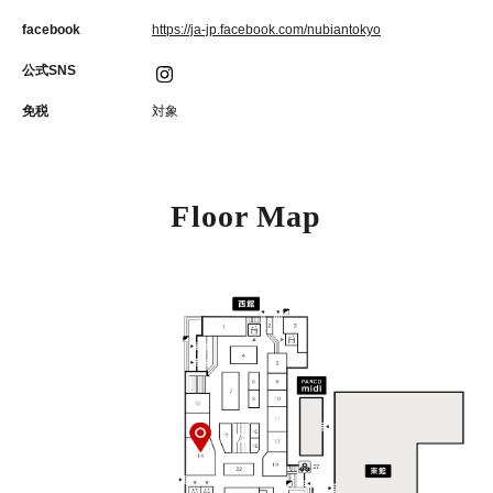
facebook
https://ja-jp.facebook.com/nubiantokyo
公式SNS
免税
対象
Floor Map