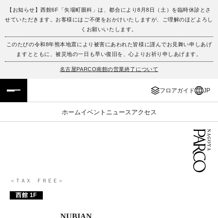
【お知らせ】西館6F「矢場町眼科」は、都合により8月8日（土）を臨時休診とさ
せていただきます。お客様にはご不便をおかけいたしますが、ご理解のほどよろし
フロアガイド
ENGLISH
くお願いいたします。
このたびの令和8年熊本地震により被害にあわれた皆様に謹んでお見舞い申しあげ
施設案内・アクセス
繁体字
ますとともに、被災地の一日も早い復旧を、心よりお祈り申しあげます。
名古屋PARCO南館の営業終了について
イベント・ポップアップ
簡体字
フロアガイド
JP
ニュース
한국어
ホーム
イベント
ニュース
アクセス
レストラン・カフェ
ภาษาไทย
TAX FREE
日本語
PARCOメンバーズ
＜ＴＡＸ ＦＲＥＥ＞
西館 1F
JP
NUBIAN