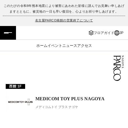
このたびの令和8年熊本地震により被害にあわれた皆様に謹んでお見舞い申しあげ
ますとともに、被災地の一日も早い復旧を、心よりお祈り申しあげます。
フロアガイド
ENGLISH
名古屋PARCO南館の営業終了について
施設案内・アクセス
繁体字
フロアガイド
JP
イベント・ポップアップ
簡体字
ホーム
イベント
ニュース
アクセス
ニュース
한국어
レストラン・カフェ
ภาษาไทย
TAX FREE
日本語
西館 1F
MEDICOM TOY PLUS NAGOYA
PARCOメンバーズ
メディコムトイ プラス ナゴヤ
JP