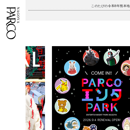
このたびの令和8年熊本
フロアガイド
ENGLISH
施設案内・アクセス
繁体字
イベント・ポップアップ
簡体字
ニュース
한국어
レストラン・カフェ
ภาษาไทย
TAX FREE
日本語