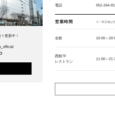
電話
052-264-81
営業時間
※一部店舗は
続々更新中！
全館
10:00～20
official
O
西館7F
11:00～21:
レストラン