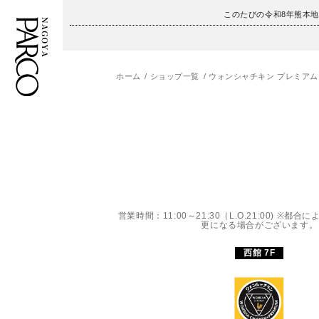
このたびの令和8年熊本
ホーム
ショップ一覧
ウォンシャチキン プレミアム
フロアガイド
ENGLISH
施設案内・アクセス
繁体字
イベント・ポップアップ
簡体字
ニュース
한국어
営業時間：11:00～21:30（L.O.21:00) ※
更になる場合がございます。
レストラン・カフェ
ภาษาไทย
西館 7F
TAX FREE
日本語