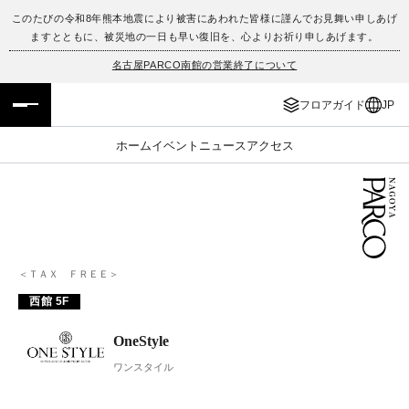
このたびの令和8年熊本地震により被害にあわれた皆様に謹んでお見舞い申しあげ
ますとともに、被災地の一日も早い復旧を、心よりお祈り申しあげます。
フロアガイド
ENGLISH
名古屋PARCO南館の営業終了について
施設案内・アクセス
繁体字
フロアガイド
JP
イベント・ポップアップ
簡体字
ホーム
イベント
ニュース
アクセス
ニュース
한국어
レストラン・カフェ
ภาษาไทย
TAX FREE
日本語
＜ＴＡＸ ＦＲＥＥ＞
西館 5F
PARCOメンバーズ
OneStyle
ワンスタイル
JP