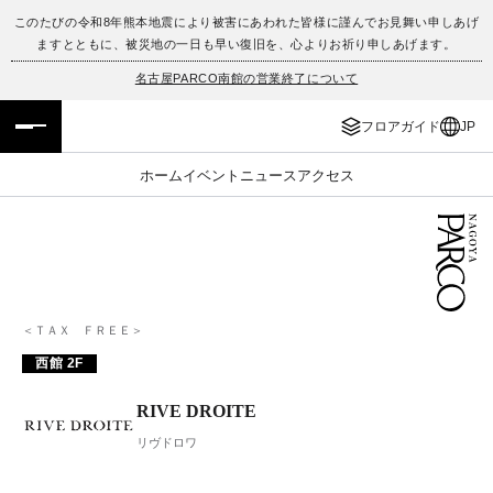
このたびの令和8年熊本地震により被害にあわれた皆様に謹んでお見舞い申しあげ
ますとともに、被災地の一日も早い復旧を、心よりお祈り申しあげます。
フロアガイド
ENGLISH
名古屋PARCO南館の営業終了について
施設案内・アクセス
繁体字
フロアガイド
JP
イベント・ポップアップ
簡体字
ホーム
イベント
ニュース
アクセス
ニュース
한국어
レストラン・カフェ
ภาษาไทย
TAX FREE
日本語
＜ＴＡＸ ＦＲＥＥ＞
西館 2F
PARCOメンバーズ
RIVE DROITE
リヴドロワ
JP