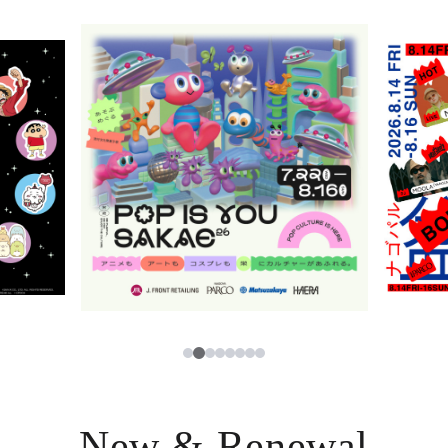
ニュース
한국어
レストラン・カフェ
ภาษาไทย
TAX FREE
日本語
PARCOメンバーズ
JP
2
1
3
4
5
6
7
8
New & Renewal