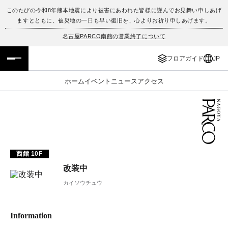
このたびの令和8年熊本地震により被害にあわれた皆様に謹んでお見舞い申しあげ
ますとともに、被災地の一日も早い復旧を、心よりお祈り申しあげます。
フロアガイド
ENGLISH
名古屋PARCO南館の営業終了について
施設案内・アクセス
繁体字
フロアガイド
JP
イベント・ポップアップ
簡体字
ホーム
イベント
ニュース
アクセス
ニュース
한국어
レストラン・カフェ
ภาษาไทย
TAX FREE
日本語
西館 10F
改装中
カイソウチュウ
PARCOメンバーズ
JP
Information