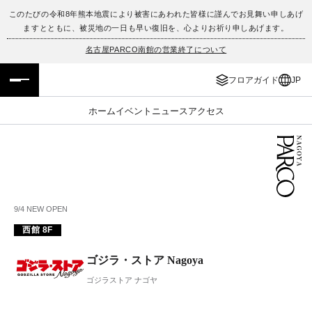
このたびの令和8年熊本地震により被害にあわれた皆様に謹んでお見舞い申しあげ
ますとともに、被災地の一日も早い復旧を、心よりお祈り申しあげます。
フロアガイド
ENGLISH
名古屋PARCO南館の営業終了について
施設案内・アクセス
繁体字
フロアガイド
JP
イベント・ポップアップ
簡体字
ホーム
イベント
ニュース
アクセス
ニュース
한국어
レストラン・カフェ
ภาษาไทย
TAX FREE
日本語
9/4 NEW OPEN
西館 8F
PARCOメンバーズ
ゴジラ・ストア Nagoya
ゴジラストア ナゴヤ
JP