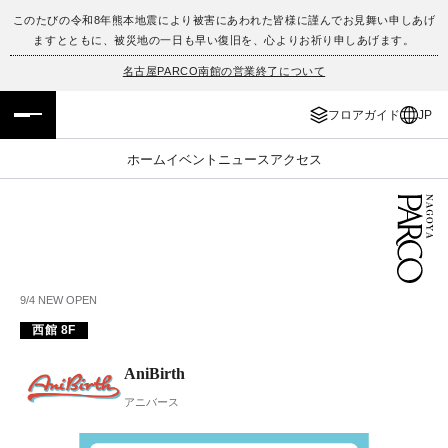
このたびの令和8年熊本地震により被害にあわれた皆様に謹んでお見舞い申しあげ
ますとともに、被災地の一日も早い復旧を、心よりお祈り申しあげます。
フロアガイド
ENGLISH
名古屋PARCO南館の営業終了について
施設案内・アクセス
繁体字
フロアガイド
JP
イベント・ポップアップ
簡体字
ホーム
イベント
ニュース
アクセス
ニュース
한국어
レストラン・カフェ
ภาษาไทย
TAX FREE
日本語
9/4 NEW OPEN
西館 8F
PARCOメンバーズ
AniBirth
アニバース
JP