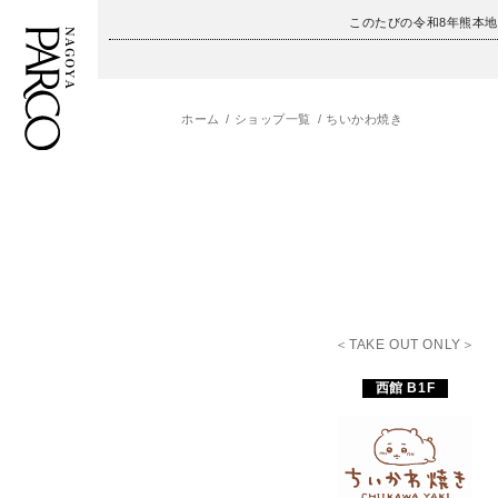
このたびの令和8年熊本
ホーム
ショップ一覧
ちいかわ焼き
フロアガイド
ENGLISH
施設案内・アクセス
繁体字
イベント・ポップアップ
簡体字
ニュース
한국어
＜TAKE OUT ONLY＞
レストラン・カフェ
ภาษาไทย
西館 B1F
TAX FREE
日本語