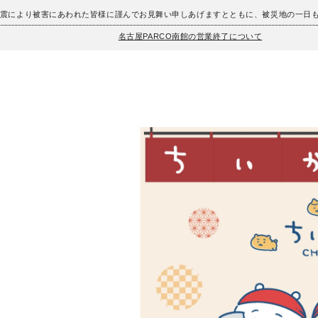
地震により被害にあわれた皆様に謹んでお見舞い申しあげますとともに、被災地の一日
名古屋PARCO南館の営業終了について