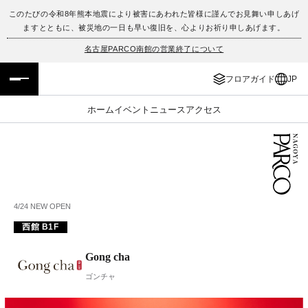
このたびの令和8年熊本地震により被害にあわれた皆様に謹んでお見舞い申しあげ
ますとともに、被災地の一日も早い復旧を、心よりお祈り申しあげます。
フロアガイド
ENGLISH
名古屋PARCO南館の営業終了について
施設案内・アクセス
繁体字
フロアガイド
JP
イベント・ポップアップ
簡体字
ホーム
イベント
ニュース
アクセス
ニュース
한국어
レストラン・カフェ
ภาษาไทย
TAX FREE
日本語
4/24 NEW OPEN
西館 B1F
PARCOメンバーズ
Gong cha
ゴンチャ
JP