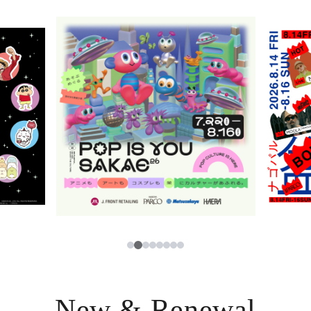
レストラン・カフェ
ภาษาไทย
TAX FREE
日本語
PARCOメンバーズ
JP
2
1
3
4
5
6
7
8
New & Renewal