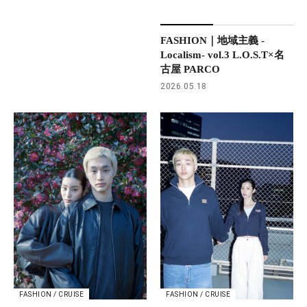
FASHION｜地域主義 -
Localism- vol.3 L.O.S.T×名
古屋 PARCO
2026.05.18
FASHION / CRUISE
FASHION / CRUISE