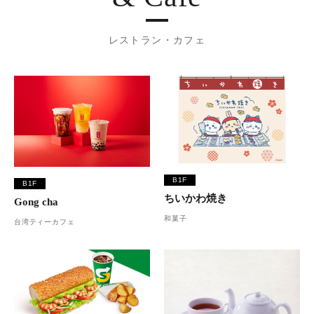
レストラン・カフェ
B1F
B1F
ちいかわ焼き
Gong cha
和菓子
台湾ティーカフェ