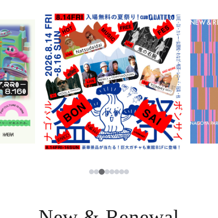
ニュース
한국어
レストラン・カフェ
ภาษาไทย
TAX FREE
日本語
PARCOメンバーズ
JP
3
1
2
4
5
6
7
8
New & Renewal