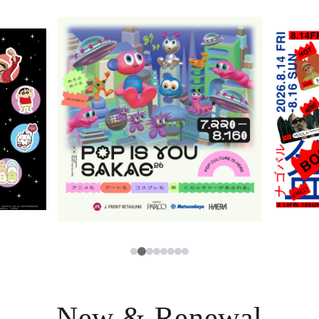
ニュース
한국어
レストラン・カフェ
ภาษาไทย
TAX FREE
日本語
PARCOメンバーズ
JP
2
1
3
4
5
6
7
8
New & Renewal