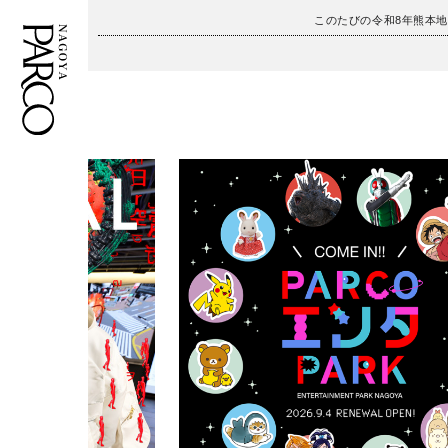
このたびの令和8年熊本
フロアガイド
ENGLISH
施設案内・アクセス
繁体字
イベント・ポップアップ
簡体字
ニュース
한국어
レストラン・カフェ
ภาษาไทย
TAX FREE
日本語