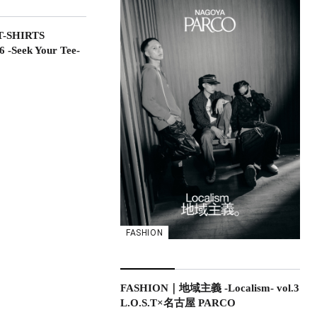
-SHIRTS
-Seek Your Tee-
FASHION
FASHION｜地域主義 -Localism- vol.3
L.O.S.T×名古屋 PARCO