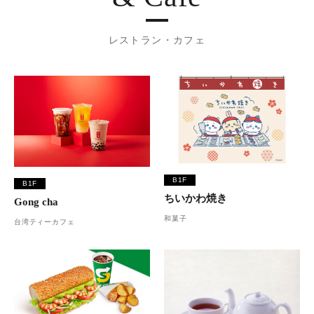
レストラン・カフェ
B1F
B1F
ちいかわ焼き
Gong cha
和菓子
台湾ティーカフェ