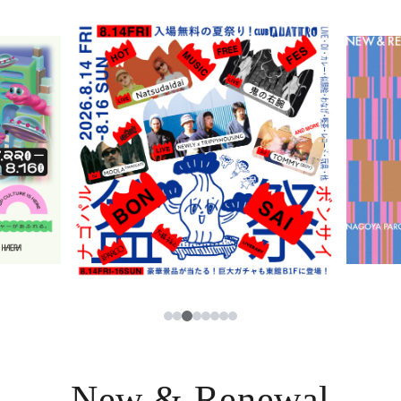
ニュース
한국어
レストラン・カフェ
ภาษาไทย
TAX FREE
日本語
PARCOメンバーズ
JP
3
1
2
4
5
6
7
8
New & Renewal