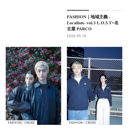
FASHION｜地域主義 -
Localism- vol.3 L.O.S.T×名
古屋 PARCO
2026.05.18
FASHION / CRUISE
FASHION / CRUISE