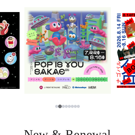
ニュース
한국어
レストラン・カフェ
ภาษาไทย
TAX FREE
日本語
PARCOメンバーズ
JP
2
1
3
4
5
6
7
8
New & Renewal