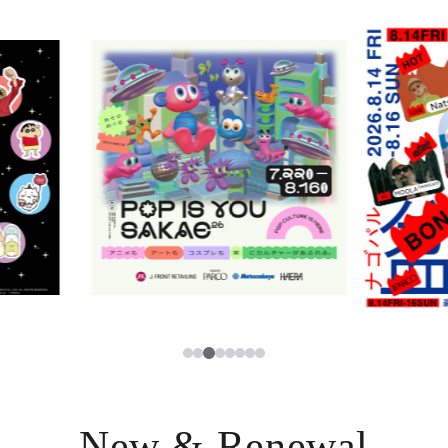
レストラン・カフェ
ภาษาไทย
TAX FREE
日本語
PARCOメンバーズ
JP
3
1
2
4
5
6
7
8
New & Renewal