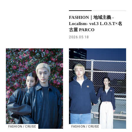
FASHION｜地域主義 -
Localism- vol.3 L.O.S.T×名
古屋 PARCO
2026.05.18
FASHION / CRUISE
FASHION / CRUISE