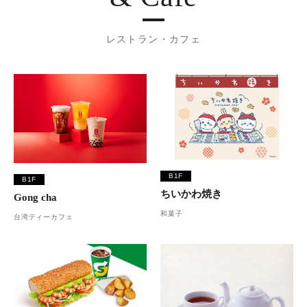
レストラン・カフェ
B1F
B1F
ちいかわ焼き
Gong cha
和菓子
台湾ティーカフェ