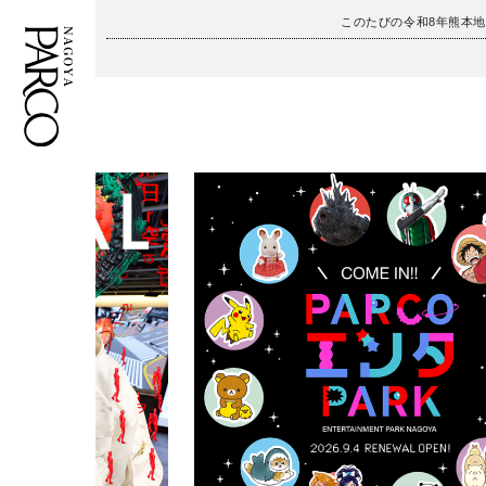
このたびの令和8年熊本
フロアガイド
ENGLISH
施設案内・アクセス
繁体字
イベント・ポップアップ
簡体字
ニュース
한국어
レストラン・カフェ
ภาษาไทย
TAX FREE
日本語