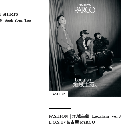
-SHIRTS
-Seek Your Tee-
FASHION
FASHION｜地域主義 -Localism- vol.3
L.O.S.T×名古屋 PARCO