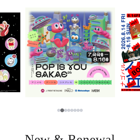
ニュース
한국어
レストラン・カフェ
ภาษาไทย
TAX FREE
日本語
PARCOメンバーズ
JP
3
1
2
4
5
6
7
8
New & Renewal