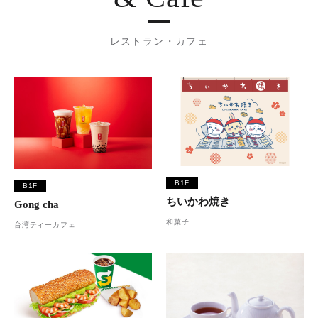
レストラン・カフェ
B1F
B1F
ちいかわ焼き
Gong cha
和菓子
台湾ティーカフェ