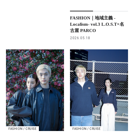
FASHION｜地域主義 -
Localism- vol.3 L.O.S.T×名
古屋 PARCO
2026.05.18
FASHION / CRUISE
FASHION / CRUISE