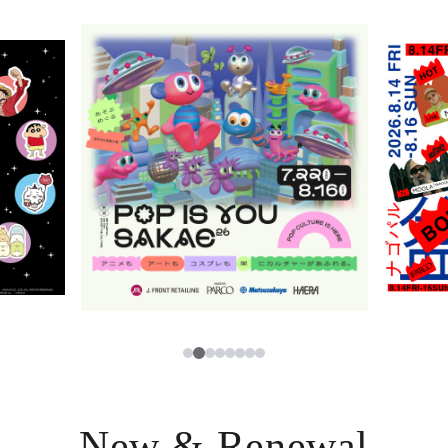
ニュース
한국어
レストラン・カフェ
ภาษาไทย
TAX FREE
日本語
PARCOメンバーズ
JP
2
1
3
4
5
6
7
8
New & Renewal