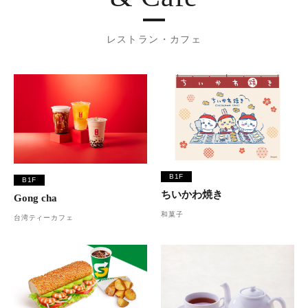
レストラン・カフェ
B1F
B1F
ちいかわ焼き
Gong cha
和菓子
台湾ティーカフェ