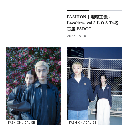
FASHION｜地域主義 -
Localism- vol.3 L.O.S.T×名
古屋 PARCO
2026.05.18
FASHION / CRUISE
FASHION / CRUISE