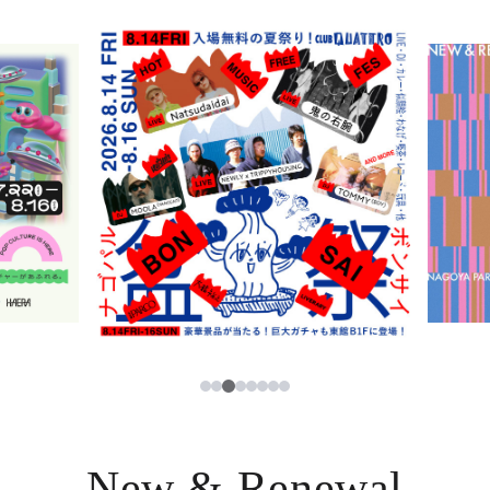
ニュース
한국어
レストラン・カフェ
ภาษาไทย
TAX FREE
日本語
PARCOメンバーズ
JP
3
1
2
4
5
6
7
8
New & Renewal