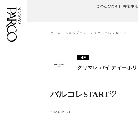
このたびの令和8年熊本
ホーム
ショップニュース
パルコレSTART♡
フロアガイド
ENGLISH
4F
施設案内・アクセス
繁体字
クリマレ バイ ディーホ
イベント・ポップアップ
簡体字
ニュース
한국어
パルコレSTART♡
レストラン・カフェ
ภาษาไทย
2024.09.20
TAX FREE
日本語