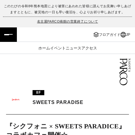
このたびの令和8年熊本地震により被害にあわれた皆様に謹んでお見舞い申しあげ
ますとともに、被災地の一日も早い復旧を、心よりお祈り申しあげます。
フロアガイド
ENGLISH
名古屋PARCO南館の営業終了について
施設案内・アクセス
繁体字
フロアガイド
JP
イベント・ポップアップ
簡体字
ホーム
イベント
ニュース
アクセス
ニュース
한국어
レストラン・カフェ
ภาษาไทย
TAX FREE
日本語
8F
SWEETS PARADISE
PARCOメンバーズ
『シクフォニ × SWEETS PARADICE』
JP