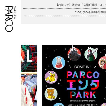
【お知らせ】西館6F「矢場町眼科」は
このたびの令和8年熊本
フロアガイド
ENGLISH
施設案内・アクセス
繁体字
イベント・ポップアップ
簡体字
ニュース
한국어
レストラン・カフェ
ภาษาไทย
TAX FREE
日本語