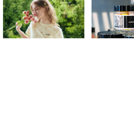
NEW OPEN
NEW OPEN
2026.09.04
2026.09.04
PAPABUBBLE
Cath Kidston