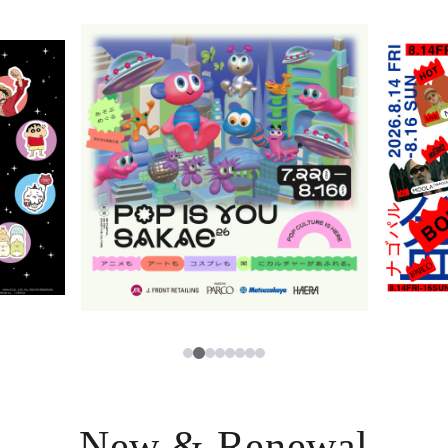
ニュース
한국어
レストラン・カフェ
ภาษาไทย
TAX FREE
日本語
PARCOメンバーズ
JP
2
1
3
4
5
6
7
8
New & Renewal