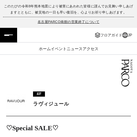
このたびの令和8年熊本地震により被害にあわれた皆様に謹んでお見舞い申しあげ
ますとともに、被災地の一日も早い復旧を、心よりお祈り申しあげます。
フロアガイド
ENGLISH
名古屋PARCO南館の営業終了について
施設案内・アクセス
繁体字
フロアガイド
JP
イベント・ポップアップ
簡体字
ホーム
イベント
ニュース
アクセス
ニュース
한국어
レストラン・カフェ
ภาษาไทย
TAX FREE
日本語
4F
ラヴィジュール
PARCOメンバーズ
♡Special SALE♡
JP