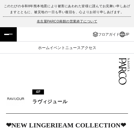
このたびの令和8年熊本地震により被害にあわれた皆様に謹んでお見舞い申しあげ
ますとともに、被災地の一日も早い復旧を、心よりお祈り申しあげます。
フロアガイド
ENGLISH
名古屋PARCO南館の営業終了について
施設案内・アクセス
繁体字
フロアガイド
JP
イベント・ポップアップ
簡体字
ホーム
イベント
ニュース
アクセス
ニュース
한국어
レストラン・カフェ
ภาษาไทย
TAX FREE
日本語
4F
ラヴィジュール
PARCOメンバーズ
❤︎NEW LINGERIEAM COLLECTION❤︎
JP