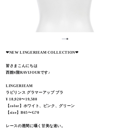
5
1
2
3
4
❤︎NEW LINGERIEAM COLLECTION❤︎
皆さまこんにちは
西館4階RAVIJOURです♪
LINGERIEAM
ラビリンス グラマーアップ ブラ
¥ 18,920〜19,580
【color】ホワイト、ピンク、グリーン
【size】B65〜G70
レースの透間に囁く甘美な迷い。