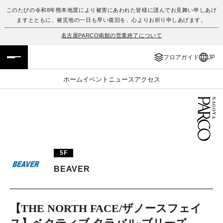
このたびの令和8年熊本地震により被害にあわれた皆様に謹んでお見舞い申しあげ
ますとともに、被災地の一日も早い復旧を、心よりお祈り申しあげます。
フロアガイド
ENGLISH
名古屋PARCO南館の営業終了について
施設案内・アクセス
繁体字
フロアガイド
JP
イベント・ポップアップ
簡体字
ホーム
イベント
ニュース
アクセス
ニュース
한국어
レストラン・カフェ
ภาษาไทย
TAX FREE
日本語
5F
BEAVER
PARCOメンバーズ
【THE NORTH FACE/ザノースフェイ
JP