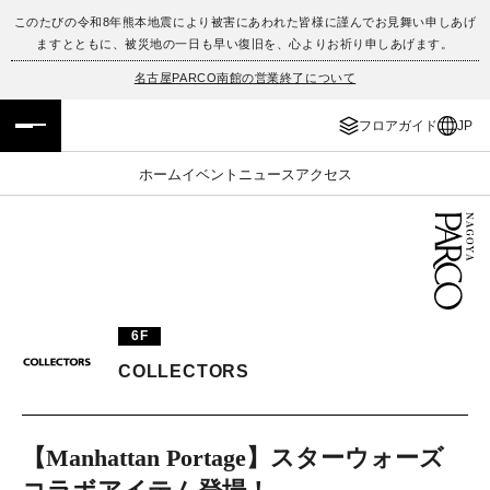
このたびの令和8年熊本地震により被害にあわれた皆様に謹んでお見舞い申しあげ
ますとともに、被災地の一日も早い復旧を、心よりお祈り申しあげます。
フロアガイド
ENGLISH
名古屋PARCO南館の営業終了について
施設案内・アクセス
繁体字
フロアガイド
JP
イベント・ポップアップ
簡体字
ホーム
イベント
ニュース
アクセス
ニュース
한국어
レストラン・カフェ
ภาษาไทย
TAX FREE
日本語
6F
COLLECTORS
PARCOメンバーズ
【Manhattan Portage】スターウォーズ
JP