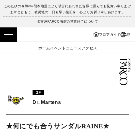
このたびの令和8年熊本地震により被害にあわれた皆様に謹んでお見舞い申しあげ
ますとともに、被災地の一日も早い復旧を、心よりお祈り申しあげます。
フロアガイド
ENGLISH
名古屋PARCO南館の営業終了について
施設案内・アクセス
繁体字
フロアガイド
JP
イベント・ポップアップ
簡体字
ホーム
イベント
ニュース
アクセス
ニュース
한국어
レストラン・カフェ
ภาษาไทย
TAX FREE
日本語
2F
Dr. Martens
PARCOメンバーズ
★何にでも合うサンダルRAINE★
JP