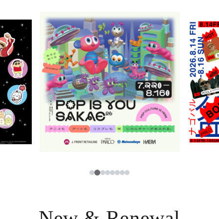
ニュース
한국어
レストラン・カフェ
ภาษาไทย
TAX FREE
日本語
PARCOメンバーズ
JP
2
1
3
4
5
6
7
8
New & Renewal