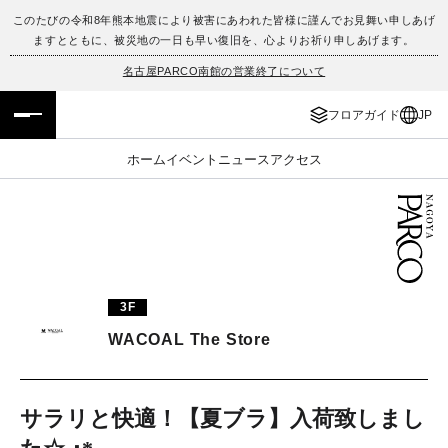
このたびの令和8年熊本地震により被害にあわれた皆様に謹んでお見舞い申しあげ
ますとともに、被災地の一日も早い復旧を、心よりお祈り申しあげます。
フロアガイド
ENGLISH
名古屋PARCO南館の営業終了について
施設案内・アクセス
繁体字
フロアガイド
JP
イベント・ポップアップ
簡体字
ホーム
イベント
ニュース
アクセス
ニュース
한국어
レストラン・カフェ
ภาษาไทย
TAX FREE
日本語
3F
WACOAL The Store
PARCOメンバーズ
サラリと快適！【夏ブラ】入荷致しまし
JP