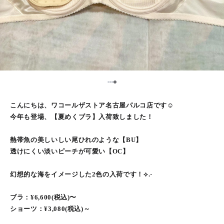
4
1
2
3
こんにちは、ワコールザストア名古屋パルコ店です☺︎
今年も登場、【夏めくブラ】入荷致しました！
熱帯魚の美しいしい尾ひれのような【BU】
透けにくい淡いピーチが可愛い【OC】
幻想的な海をイメージした2色の入荷です！⟡.·
ブラ：¥6,600(税込)〜
ショーツ：¥3,080(税込)～