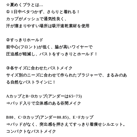
☆夏めくブラとは…
① 1日中ベタつかず、さらりと着れる！
カップがメッシュで通気性良く、
汗が溜まりやすい場所は吸汗速乾素材を使用
②すっきりホールド
前中心(フロント)が低く、脇が高いワイヤーで
圧迫感が軽減し、バストをすっきりとホールド！
③各サイズに合わせたバストメイク
サイズ別のニーズに合わせて作られたブラジャーで、まるみのあ
る自然なバストラインに！
AカップとB~Dカップ(アンダーは65~75)
⇒パッド入りで立体感のある谷間メイク
B80、C･Dカップ(アンダー80.85)、E･Fカップ
⇒パッドがなく、突出感を押さえてすっきり着痩せシルエット。
コンパクトなバストメイク