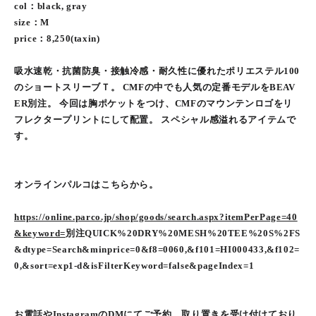
col：black, gray
size：M
price：8,250(taxin)
吸水速乾・抗菌防臭・接触冷感・耐久性に優れたポリエステル100
のショートスリーブＴ。 CMFの中でも人気の定番モデルをBEAV
ER別注。 今回は胸ポケットをつけ、CMFのマウンテンロゴをリ
フレクタープリントにして配置。 スペシャル感溢れるアイテムで
す。
オンラインパルコはこちらから。
https://online.parco.jp/shop/goods/search.aspx?itemPerPage=40
&keyword=
別注QUICK%20DRY%20MESH%20TEE%20S%2FS
&dtype=Search&minprice=0&f8=0060,&f101=HI000433,&f102=
0,&sort=exp1-d&isFilterKeyword=false&pageIndex=1
お電話やInstagramのDMにてご予約、取り置きを受け付けており