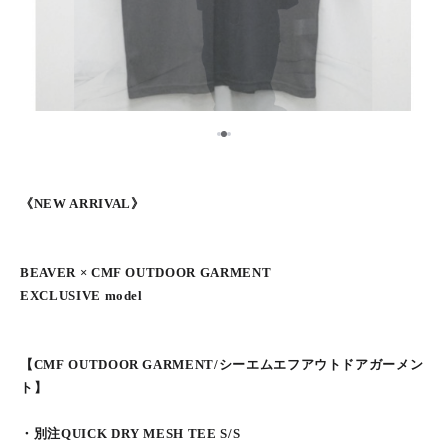
2
1
3
《NEW ARRIVAL》
BEAVER × CMF OUTDOOR GARMENT
EXCLUSIVE model
【CMF OUTDOOR GARMENT/シーエムエフアウトドアガーメン
ト】
・別注QUICK DRY MESH TEE S/S