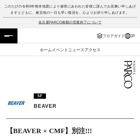
このたびの令和8年熊本地震により被害にあわれた皆様に謹んでお見舞い申しあげ
ますとともに、被災地の一日も早い復旧を、心よりお祈り申しあげます。
フロアガイド
ENGLISH
名古屋PARCO南館の営業終了について
施設案内・アクセス
繁体字
フロアガイド
JP
イベント・ポップアップ
簡体字
ホーム
イベント
ニュース
アクセス
ニュース
한국어
レストラン・カフェ
ภาษาไทย
TAX FREE
日本語
5F
BEAVER
PARCOメンバーズ
【BEAVER × CMF】別注!!!
JP