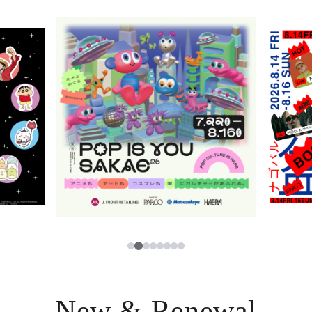
ニュース
한국어
レストラン・カフェ
ภาษาไทย
TAX FREE
日本語
PARCOメンバーズ
JP
3
1
2
4
5
6
7
8
New & Renewal