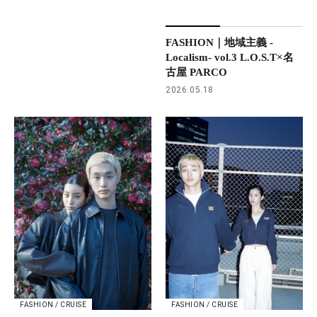
FASHION｜地域主義 -
Localism- vol.3 L.O.S.T×名
古屋 PARCO
2026.05.18
FASHION / CRUISE
FASHION / CRUISE