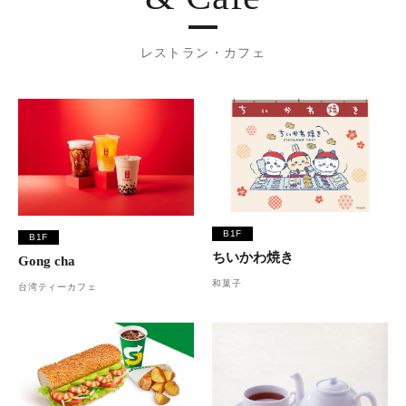
レストラン・カフェ
B1F
B1F
ちいかわ焼き
Gong cha
和菓子
台湾ティーカフェ