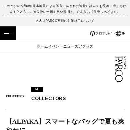
このたびの令和8年熊本地震により被害にあわれた皆様に謹んでお見舞い申しあげ
ますとともに、被災地の一日も早い復旧を、心よりお祈り申しあげます。
フロアガイド
ENGLISH
名古屋PARCO南館の営業終了について
施設案内・アクセス
繁体字
フロアガイド
JP
イベント・ポップアップ
簡体字
ホーム
イベント
ニュース
アクセス
ニュース
한국어
レストラン・カフェ
ภาษาไทย
TAX FREE
日本語
6F
COLLECTORS
PARCOメンバーズ
【ALPAKA】スマートなバッグで夏も爽
JP