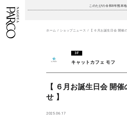
このたびの令和8年熊本
ホーム
ショップニュース
【 ６月お誕生日会 開催
フロアガイド
ENGLISH
3F
施設案内・アクセス
繁体字
キャットカフェ モフ
イベント・ポップアップ
簡体字
ニュース
한국어
【 ６月お誕生日会 開
せ 】
レストラン・カフェ
ภาษาไทย
TAX FREE
日本語
2025.06.17