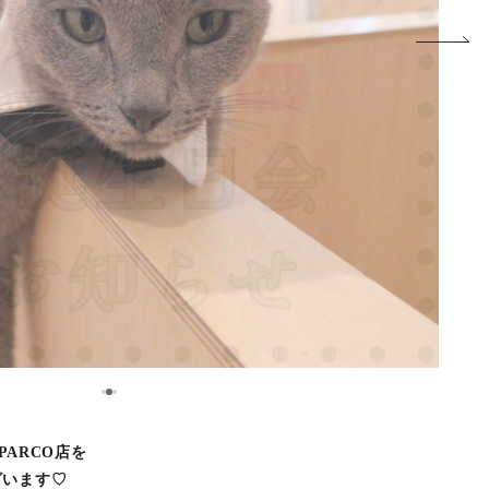
2
1
3
屋PARCO店を
ざいます♡