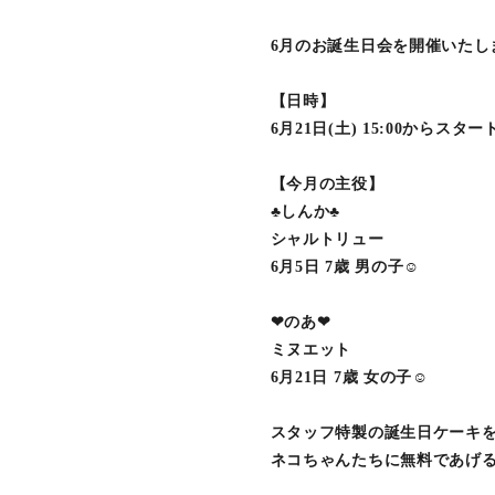
6月のお誕生日会を開催いたします･:*+
【日時】
6月21日(土) 15:00からスター
【今月の主役】
♣︎しんか♣︎
シャルトリュー
6月5日 7歳 男の子☺︎
❤︎のあ❤︎
ミヌエット
6月21日 7歳 女の子☺︎
スタッフ特製の誕生日ケーキ
ネコちゃんたちに無料であげる