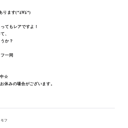
ます(*≧∀≦*)
とってもレアですよ！
って、
ょうか？
ッフ一同
催中☆
、お休みの場合がございます。
 モフ