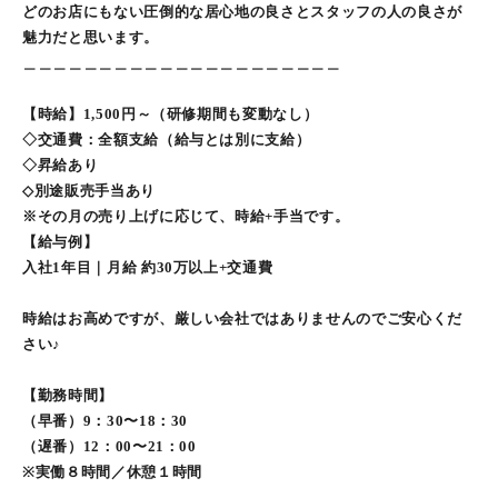
どのお店にもない圧倒的な居心地の良さとスタッフの人の良さが
魅力だと思います。
＿＿＿＿＿＿＿＿＿＿＿＿＿＿＿＿＿＿＿＿＿
【時給】1,500円～（研修期間も変動なし）
◇交通費：全額支給（給与とは別に支給）
◇昇給あり
◇別途販売手当あり
※その月の売り上げに応じて、時給+手当です。
【給与例】
入社1年目｜月給 約30万以上+交通費
時給はお高めですが、厳しい会社ではありませんのでご安心くだ
さい♪
【勤務時間】
（早番）9：30〜18：30
（遅番）12：00〜21：00
※実働８時間／休憩１時間