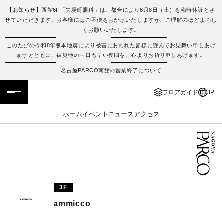
【お知らせ】西館6F「矢場町眼科」は、都合により8月8日（土）を臨時休診とさ
せていただきます。お客様にはご不便をおかけいたしますが、ご理解のほどよろし
フロアガイド
ENGLISH
くお願いいたします。
このたびの令和8年熊本地震により被害にあわれた皆様に謹んでお見舞い申しあげ
施設案内・アクセス
繁体字
ますとともに、被災地の一日も早い復旧を、心よりお祈り申しあげます。
名古屋PARCO南館の営業終了について
イベント・ポップアップ
簡体字
フロアガイド
JP
ニュース
한국어
ホーム
イベント
ニュース
アクセス
レストラン・カフェ
ภาษาไทย
TAX FREE
日本語
PARCOメンバーズ
3F
ammicco
JP