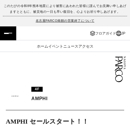
このたびの令和8年熊本地震により被害にあわれた皆様に謹んでお見舞い申しあげ
ますとともに、被災地の一日も早い復旧を、心よりお祈り申しあげます。
フロアガイド
ENGLISH
名古屋PARCO南館の営業終了について
施設案内・アクセス
繁体字
フロアガイド
JP
イベント・ポップアップ
簡体字
ホーム
イベント
ニュース
アクセス
ニュース
한국어
レストラン・カフェ
ภาษาไทย
TAX FREE
日本語
4F
AMPHI
PARCOメンバーズ
AMPHI セールスタート！！
JP