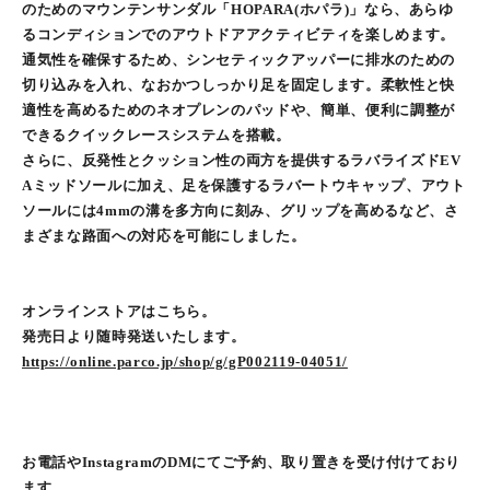
のためのマウンテンサンダル「HOPARA(ホパラ)」なら、あらゆ
るコンディションでのアウトドアアクティビティを楽しめます。
通気性を確保するため、シンセティックアッパーに排水のための
切り込みを入れ、なおかつしっかり足を固定します。柔軟性と快
適性を高めるためのネオプレンのパッドや、簡単、便利に調整が
できるクイックレースシステムを搭載。
さらに、反発性とクッション性の両方を提供するラバライズドEV
Aミッドソールに加え、足を保護するラバートウキャップ、アウト
ソールには4mmの溝を多方向に刻み、グリップを高めるなど、さ
まざまな路面への対応を可能にしました。
オンラインストアはこちら。
発売日より随時発送いたします。
https://online.parco.jp/shop/g/gP002119-04051/
お電話やInstagramのDMにてご予約、取り置きを受け付けており
ます。