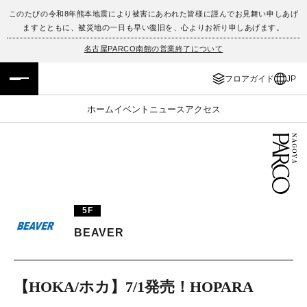
このたびの令和8年熊本地震により被害にあわれた皆様に謹んでお見舞い申しあげ
ますとともに、被災地の一日も早い復旧を、心よりお祈り申しあげます。
フロアガイド
ENGLISH
名古屋PARCO南館の営業終了について
施設案内・アクセス
繁体字
フロアガイド
JP
イベント・ポップアップ
簡体字
ホーム
イベント
ニュース
アクセス
ニュース
한국어
レストラン・カフェ
ภาษาไทย
TAX FREE
日本語
5F
BEAVER
PARCOメンバーズ
【HOKA/ホカ】7/1発売！HOPARA
JP