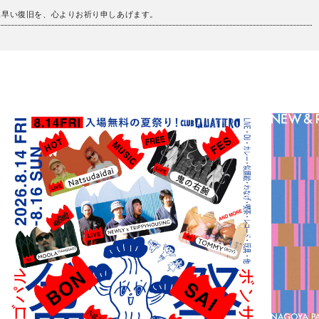
も早い復旧を、心よりお祈り申しあげます。