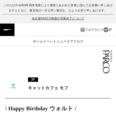
このたびの令和8年熊本地震により被害にあわれた皆様に謹んでお見舞い申しあげ
ますとともに、被災地の一日も早い復旧を、心よりお祈り申しあげます。
フロアガイド
ENGLISH
名古屋PARCO南館の営業終了について
施設案内・アクセス
繁体字
フロアガイド
JP
イベント・ポップアップ
簡体字
ホーム
イベント
ニュース
アクセス
ニュース
한국어
レストラン・カフェ
ภาษาไทย
TAX FREE
日本語
3F
キャットカフェ モフ
PARCOメンバーズ
\ Happy Birthday ウォルト /
JP