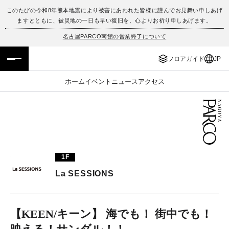
このたびの令和8年熊本地震により被害にあわれた皆様に謹んでお見舞い申しあげ
ますとともに、被災地の一日も早い復旧を、心よりお祈り申しあげます。
フロアガイド
ENGLISH
名古屋PARCO南館の営業終了について
施設案内・アクセス
繁体字
フロアガイド
JP
イベント・ポップアップ
簡体字
ホーム
イベント
ニュース
アクセス
ニュース
한국어
レストラン・カフェ
ภาษาไทย
TAX FREE
日本語
1F
La SESSIONS
PARCOメンバーズ
【KEEN/キーン】 海でも！ 街中でも！
JP