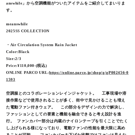
answhile」から空調機能がついたアイテムをご紹介してまいりま
す。
meanswhile
2025SS COLLECTION
・Air Circulation System Rain Jacket
Color:Black
Size:2/3
Price:¥110,000-(税込)
ONLINE PARCO URL:
https://online.parco.jp/shop/g/gP002456-0
1593
空調服とのコラボレーションレインジャケット。 工事現場や溶
接作業などで使用されることが多く、街中で見かけることも増え
た電動ファン付きウェア。 この部分をデザインの力で解決し、
ファッションとしての要素と機能を融合できると考え設計を進
行。 ファンカバー部分は内蔵のナイロンテープを引くことでたく
し上げられる様になっており、電動ファンの性能を最大限に高め
ることが可能。 ファンカバーを下げた状態ではファンは見えな