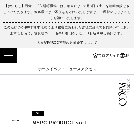
【お知らせ】西館6F「矢場町眼科」は、都合により8月8日（土）を臨時休診とさ
せていただきます。お客様にはご不便をおかけいたしますが、ご理解のほどよろし
フロアガイド
ENGLISH
くお願いいたします。
このたびの令和8年熊本地震により被害にあわれた皆様に謹んでお見舞い申しあげ
施設案内・アクセス
繁体字
ますとともに、被災地の一日も早い復旧を、心よりお祈り申しあげます。
名古屋PARCO南館の営業終了について
イベント・ポップアップ
簡体字
フロアガイド
JP
ニュース
한국어
ホーム
イベント
ニュース
アクセス
レストラン・カフェ
ภาษาไทย
TAX FREE
日本語
PARCOメンバーズ
5F
MSPC PRODUCT sort
JP