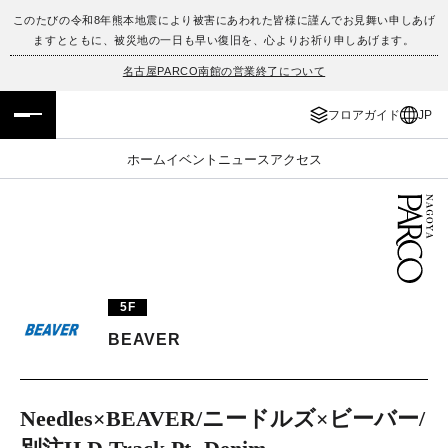
このたびの令和8年熊本地震により被害にあわれた皆様に謹んでお見舞い申しあげ
ますとともに、被災地の一日も早い復旧を、心よりお祈り申しあげます。
フロアガイド
ENGLISH
名古屋PARCO南館の営業終了について
施設案内・アクセス
繁体字
フロアガイド
JP
イベント・ポップアップ
簡体字
ホーム
イベント
ニュース
アクセス
ニュース
한국어
レストラン・カフェ
ภาษาไทย
TAX FREE
日本語
5F
BEAVER
PARCOメンバーズ
Needles×BEAVER/ニードルズ×ビーバー/
JP