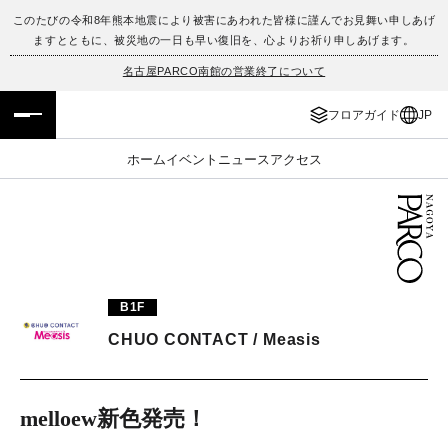
このたびの令和8年熊本地震により被害にあわれた皆様に謹んでお見舞い申しあげ
ますとともに、被災地の一日も早い復旧を、心よりお祈り申しあげます。
フロアガイド
ENGLISH
名古屋PARCO南館の営業終了について
施設案内・アクセス
繁体字
フロアガイド
JP
イベント・ポップアップ
簡体字
ホーム
イベント
ニュース
アクセス
ニュース
한국어
レストラン・カフェ
ภาษาไทย
TAX FREE
日本語
B1F
CHUO CONTACT / Measis
PARCOメンバーズ
melloew新色発売！
JP